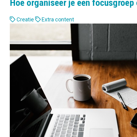
Hoe organiseer je een focusgroep
L
Creatie
Extra content
a
b
e
l
s
: