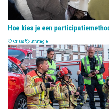
Hoe kies je een participatiemetho
L
Crisis
Strategie
a
b
e
l
s
: