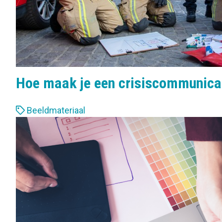
Hoe maak je een crisiscommunica
L
Beeldmateriaal
a
b
e
l
s
: