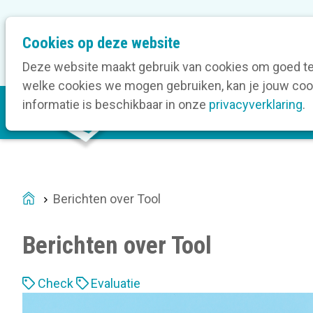
M
Cookies op deze website
Onze bedrijfsleden
O
e
t
Deze website maakt gebruik van cookies om goed te 
a
welke cookies we mogen gebruiken, kan je jouw cook
M
n
informatie is beschikbaar in onze
privacyverklaring
.
V
a
a
i
v
n
i
n
g
a
a
Berichten over Tool
Home
v
t
i
i
Berichten over Tool
g
o
a
n
L
t
Check
Evaluatie
a
i