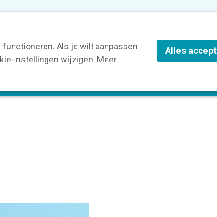
nze leden
Blog
Contact
Over Kortom
functioneren. Als je wilt aanpassen
Alles accep
ie-instellingen wijzigen. Meer
olg een opleiding
Verruim je kennis
St