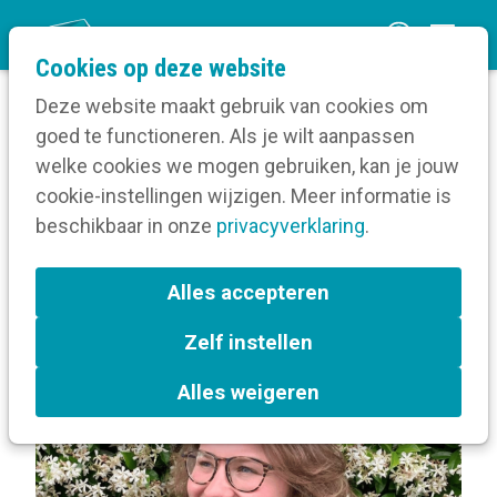
O
Cookies op deze website
p
Deze website maakt gebruik van cookies om
e
goed te functioneren. Als je wilt aanpassen
n
Berichten over Sociale media
welke cookies we mogen gebruiken, kan je jouw
Home
m
cookie-instellingen wijzigen. Meer informatie is
e
beschikbaar in onze
privacyverklaring
.
Berichten over Sociale
n
media
u
Alles accepteren
Zelf instellen
L
Webcare
a
Alles weigeren
b
e
l
s