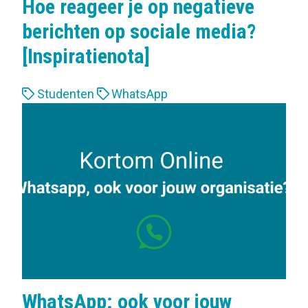
Hoe reageer je op negatieve
berichten op sociale media?
[Inspiratienota]
L
Studenten
WhatsApp
a
b
e
l
s
:
WhatsApp: ook voor jouw