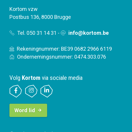
Kortom vzw
Postbus 136
,
8000 Brugge
Tel. 050 31 14 31
-
info@kortom.be
Rekeningnummer: BE39 0682 2966 6119
Ondernemingsnummer: 0474.303.076
Volg
Kortom
via sociale media
B
Word lid
u
t
t