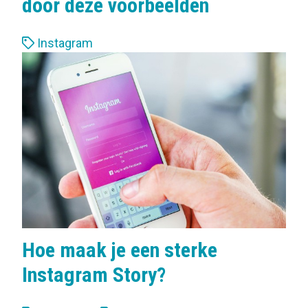
door deze voorbeelden
L
Instagram
a
b
e
l
s
:
Hoe maak je een sterke
Instagram Story?