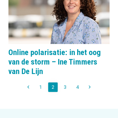
l
s
:
Online polarisatie: in het oog
van de storm – Ine Timmers
van De Lijn
1
2
3
4