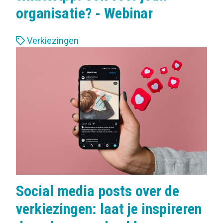
organisatie? - Webinar
L
Verkiezingen
a
b
e
l
s
:
Social media posts over de
verkiezingen: laat je inspireren