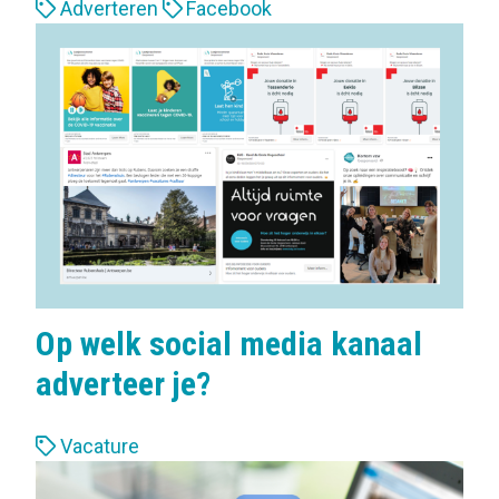
L
Adverteren
Facebook
a
b
e
l
s
:
Op welk social media kanaal
adverteer je?
L
Vacature
a