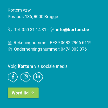
Kortom vzw
Postbus 136
,
8000 Brugge
Tel. 050 31 14 31
-
info@kortom.be
Rekeningnummer: BE39 0682 2966 6119
Ondernemingsnummer: 0474.303.076
Volg
Kortom
via sociale media
B
Word lid
u
t
t