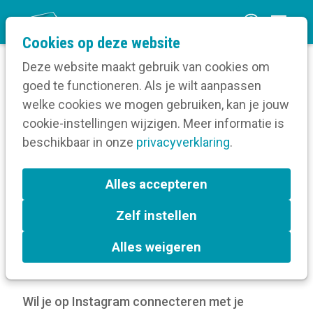
O
Cookies op deze website
p
Deze website maakt gebruik van cookies om
e
goed te functioneren. Als je wilt aanpassen
n
Verruim je kennis
welke cookies we mogen gebruiken, kan je jouw
Home
m
cookie-instellingen wijzigen. Meer informatie is
Digitale communicatie
Sociale media
e
beschikbaar in onze
Kanalen
privacyverklaring
.
n
Hoe maak je een sterke Instagram Story?
u
Alles accepteren
Hoe maak je een sterke
Zelf instellen
Instagram Story?
Alles weigeren
5 sep 2024
door
Kortom
Wil je op Instagram connecteren met je