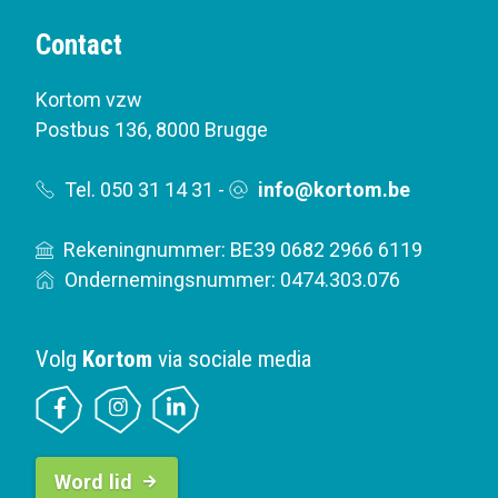
Contact
Kortom vzw
Postbus 136
,
8000 Brugge
Tel. 050 31 14 31
-
info@kortom.be
Rekeningnummer: BE39 0682 2966 6119
Ondernemingsnummer: 0474.303.076
Volg
Kortom
via sociale media
B
Word lid
u