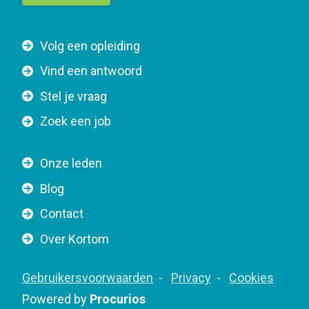
t
t
F
Volg een opleiding
o
o
n
Vind een antwoord
o
n
Stel je vraag
t
a
e
v
Zoek een job
r
i
n
g
Onze leden
a
a
Blog
v
t
i
Contact
i
g
o
Over Kortom
a
n
t
F
Gebruikersvoorwaarden
Privacy
Cookies
i
o
Powered by
Procurios
o