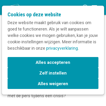
O
Cookies op deze website
p
Deze website maakt gebruik van cookies om
e
goed te functioneren. Als je wilt aanpassen
n
Verruim je kennis
Crisiscommunicatie
welke cookies we mogen gebruiken, kan je jouw
Home
m
cookie-instellingen wijzigen. Meer informatie is
e
beschikbaar in onze
privacyverklaring
.
Crisiscommunicatie
n
u
Alles accepteren
Natuurrampen, conflicten, technische defecten,
kwaad opzet, geweld op de werkvloer ...
Zelf instellen
Wanneer spreek je van een crisis? Hoe bereid je
je voor op een crisis? Wat zijn de do's-and-
Alles weigeren
don'ts bij crisiscommunicatie? Hoe ga je om
met de pers tijdens een crisis?