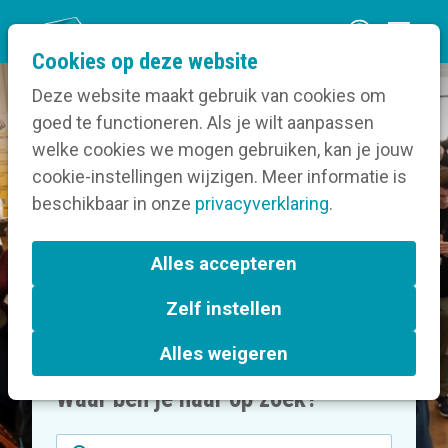
O
Cookies op deze website
p
Deze website maakt gebruik van cookies om
e
goed te functioneren. Als je wilt aanpassen
Vereniging voor overheids- en
n
welke cookies we mogen gebruiken, kan je jouw
socialprofitcommunicatie
m
cookie-instellingen wijzigen. Meer informatie is
e
beschikbaar in onze
privacyverklaring
.
n
u
Alles accepteren
Zelf instellen
Alles weigeren
Waar ben je naar op zoek?
Zoekveld