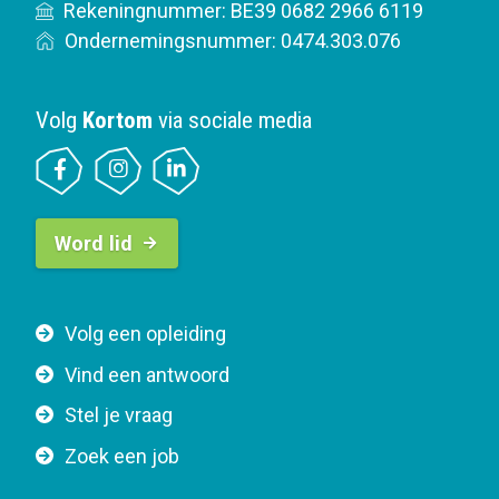
Rekeningnummer: BE39 0682 2966 6119
Ondernemingsnummer: 0474.303.076
Volg
Kortom
via sociale media
B
Word lid
u
t
t
F
Volg een opleiding
o
o
n
Vind een antwoord
o
n
Stel je vraag
t
a
e
v
Zoek een job
r
i